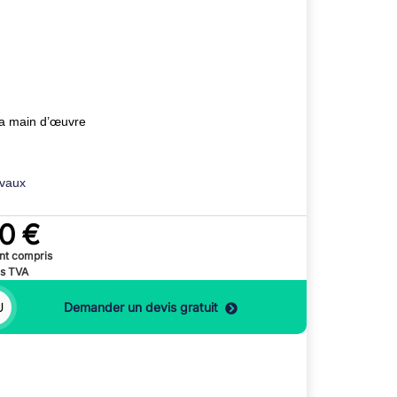
 la main d’œuvre
avaux
0 €
nt compris
rs TVA
U
Demander un devis gratuit