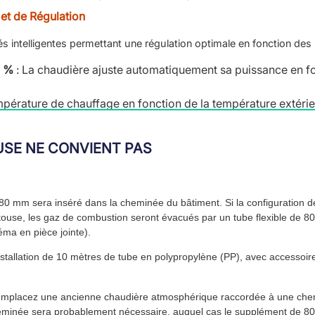
et de Régulation
és intelligentes permettant une régulation optimale en fonction des
0 %
: La chaudière ajuste automatiquement sa puissance en fon
empérature de chauffage en fonction de la température extéri
USE NE CONVIENT PAS
llant ecoTEC plus VC 25 CS /1-5 (N-BE) s’intègre facilement dans
 80 mm sera inséré dans la cheminée du bâtiment. Si la configuration
pace tout en profitant d’une chaudière performante.
ouse, les gaz de combustion seront évacués par un tube flexible de 80
r les espaces restreints tout en offrant une installation facile
ma en pièce jointe).
nstallation de 10 mètres de tube en polypropylène (PP), avec accessoir
aillant ecoTEC plus VC 25 CS /1-5 (N-BE)
remplacez une ancienne chaudière atmosphérique raccordée à une che
eminée sera probablement nécessaire, auquel cas le supplément de 80