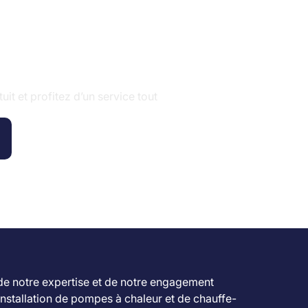
étiques.
lémentaires.
it et profitez d’un service tout
rmettant de consommer moins de gaz pour le
r ceux qui souhaitent réduire leurs factures
ésagréables. La régulation climatique
ans souci.
ité accrue. Vaillant est une marque reconnue
 de notre expertise et de notre engagement
5
installation de pompes à chaleur et de chauffe-