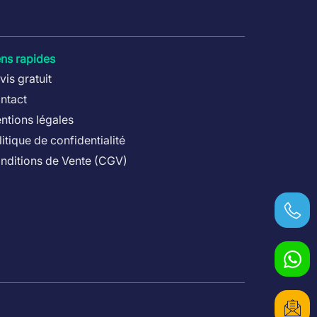
ffage performante, économique et
information supplémentaire sur cette
otre projet.
ens rapides
vis gratuit
ntact
ntions légales
litique de confidentialité
nditions de Vente (CGV)