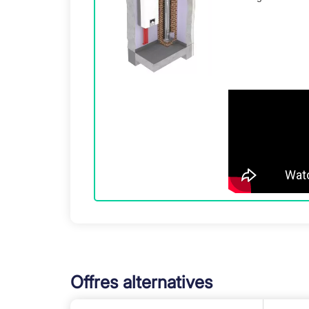
Type de chaudière
: Murale à cond
Type de combustible
: Gaz naturel
Température maximale de chauffa
Classe énergétique (chauffage)
: A
Émissions de NOx
: Classe 6 (faibl
Dimensions
: Environ 720 mm de h
Poids
: Environ 36 kg
Fonctions de Confort et de Sécurité
La
ecoTEC plus VC 25 CS /1-5
est équipée de
Système de détection des fumées
:
Protection contre la surchauffe
: Sy
Système anti-gel
: Protège la chaud
Installation Tout Inclus pour la Va
Notre
offre d’installation tout inclus
vous perm
Offres alternatives
Travaux Inclus dans le Pack Complet