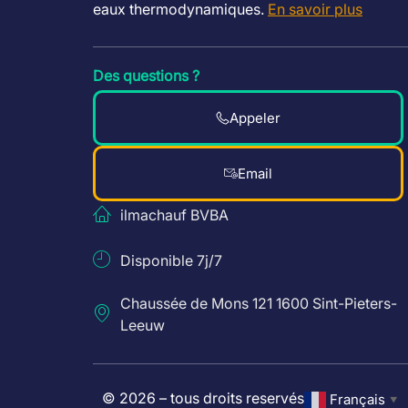
eaux thermodynamiques.
En savoir plus
La
Vaillant ecoTEC plus VC 25 CS /1-5
est un
respectueuse de l’environnement.
Contacte
chaudière. Notre équipe de professionnels e
Des questions ?
Appeler
Email
ilmachauf BVBA
Disponible 7j/7
Chaussée de Mons 121 1600 Sint-Pieters-
Leeuw
© 2026 – tous droits reservés
Français
▼