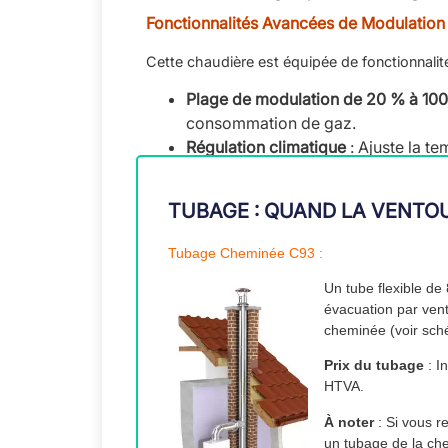
Fonctionnalités Avancées de Modulation 
Cette chaudière est équipée de fonctionnalit
Plage de modulation de 20 % à 10
consommation de gaz.
Régulation climatique
: Ajuste la t
économies d’énergie accrues.
Design Compact et Installation Murale
TUBAGE : QUAND LA VENTO
Avec sa conception murale compacte, la Vai
Tubage Cheminée C93 :
ou un local technique.
Un tube flexible de
Installation murale
: Gagnez de l’es
évacuation par vent
Dimensions compactes
: Idéale pou
cheminée (voir sché
maintenance.
Prix du tubage
: I
Spécifications Techniques de la V
HTVA.
Caractéristiques de la Chaudière
À noter
: Si vous 
un tubage de la ch