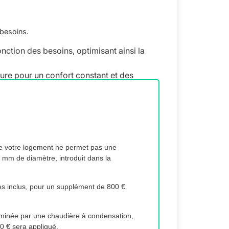
 besoins.
ction des besoins, optimisant ainsi la
eure pour un confort constant et des
 des espaces réduits, comme une buanderie
 de votre logement ne permet pas une
 mm de diamètre, introduit dans la
 et un accès simplifié pour la
es inclus, pour un supplément de 800 €
minée par une chaudière à condensation,
0 € sera appliqué.