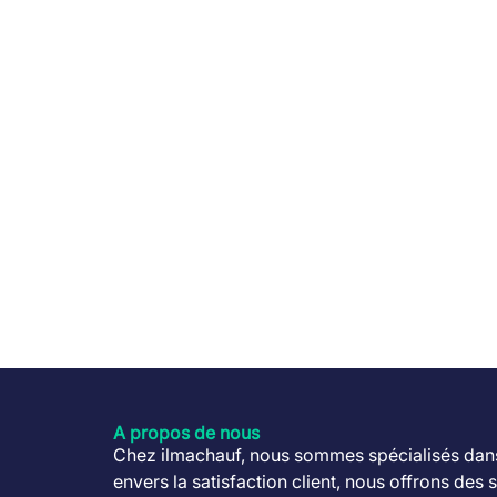
l’application sensoAPP.
Régulation climatique
: Permet de m
Système solaire thermique
: Peut ê
Avantages de la Vaillant ecoTEC p
Efficacité Énergétique et Économies sur 
Confiez-nous votre confort the
La
ecoTEC plus VC 25 CS /1-5
maximise les 
même confort en chauffage. Avec un rendement
d’énergie.
Confort Continu en Chauffage
La modulation avancée assure un confort cons
intégrée ajuste automatiquement la températu
Fiabilité et Longévité Vaillant
Fabriquée avec des composants de haute quali
A propos de nous
pour sa durabilité et son expertise, offrant 
Chez ilmachauf, nous sommes spécialisés dans 
Demandez un Devis Gratuit pour l’I
envers la satisfaction client, nous offrons des