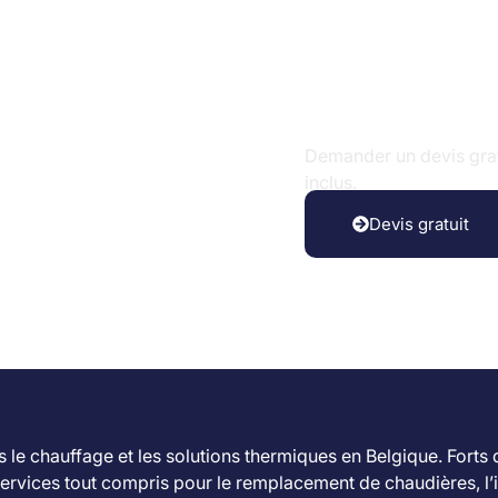
aximiser le confort et de réduire encore plus les coûts énerg
tre intégré à la chaudière pour des économies d’énergie supp
lus VC 25 CS /1-5
les Factures
rmique
Demander un devis gratu
économies d’énergie grâce à la technologie de condensation, pe
inclus.
 allant jusqu’à 108 %, cette chaudière est un choix judicieux pou
Devis gratuit
tant en chauffage tout en évitant les variations de température d
re selon les conditions extérieures, pour un confort optimisé et s
té, cette chaudière garantit une fiabilité maximale et une longév
des chaudières performantes et nécessitant peu d’entretien.
le chauffage et les solutions thermiques en Belgique. Forts
nstallation de la Vaillant ecoTEC plus VC 25 CS /1-
 services tout compris pour le remplacement de chaudières, l’