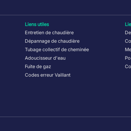
 excellent choix pour les foyers souhaitant une solution de chau
z-nous
dès aujourd’hui pour obtenir un
devis gratuit
ou pour toute 
st à votre écoute pour vous conseiller et vous accompagner dans v
Liens utiles
Li
Entretien de chaudière
De
Dépannage de chaudière
Co
Tubage collectif de cheminée
Me
Adoucisseur d'eau
Po
Fuite de gaz
Co
Codes erreur Vaillant