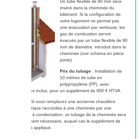
Un tube flexible de 80 mm sera
inséré dans la cheminée du
Avec ses dimensions de 1.257 mm en hauteur, 570 mm en
bâtiment. Si la configuration de
largeur et 691 mm en profondeur, la chaudière s’intègre
votre logement ne permet pas
harmonieusement dans divers environnements, que ce soit
une évacuation par ventouse, les
un sous-sol, un local technique ou une buanderie. Son
gaz de combustion seront
design moderne et fonctionnel ne compromet pas sa
évacués par un tube flexible de 80
puissance, offrant à votre foyer un chauffage fiable et
mm de diamètre, introduit dans la
efficace. Plus d’informations sont disponibles dans le
cheminée (voir schéma en pièce
catalogue Facq.
jointe).
Boiler Séparé
Prix du tubage
: Installation de
10 mètres de tube en
La combinaison de la chaudière avec un boiler séparé de
polypropylène (PP), avec
type sol rond permet de maximiser l’efficacité de votre
accessoires inclus, pour un supplément de 800 € HTVA.
système de chauffage et d’eau chaude sanitaire. Ce boiler a
une capacité de 184 litres et une puissance de 41 kW,
À noter
: Si vous remplacez une ancienne chaudière
fournissant un approvisionnement en eau chaude en continu
atmosphérique raccordée à une cheminée par une
pour les besoins quotidiens d’une famille. Avec des
chaudière à condensation, un tubage de la cheminée sera
dimensions de 1308 x 590 x 590 mm, il peut s’adapter
probablement nécessaire, auquel cas le supplément de
facilement à différents espaces tout en garantissant un débit
800 € sera appliqué.
de pointe impressionnant de 261 litres toutes les 10 minutes.