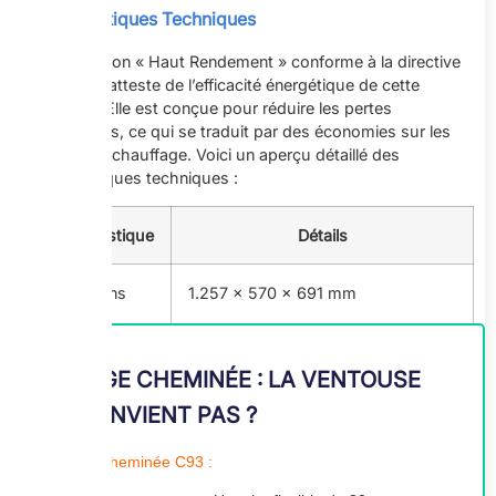
Caractéristiques Techniques
La certification « Haut Rendement » conforme à la directive
92/42 CEE atteste de l’efficacité énergétique de cette
chaudière. Elle est conçue pour réduire les pertes
énergétiques, ce qui se traduit par des économies sur les
factures de chauffage. Voici un aperçu détaillé des
caractéristiques techniques :
Caractéristique
Détails
Dimensions
1.257 x 570 x 691 mm
(HxLxP)
Puissance
47
TUBAGE CHEMINÉE : LA VENTOUSE
(kW)
NE CONVIENT PAS ?
Garantie
5 ans sur l’échangeur et 2 ans sur
Tubage Cheminée C93 :
chaudière
les autres composants