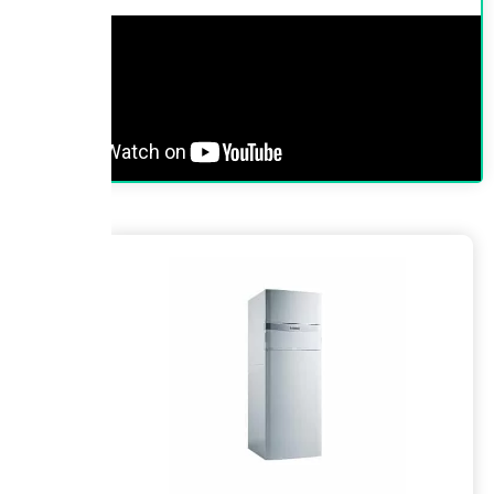
Installation de la Chaudière
Pour garantir une performance optimale de votre chaudière
Vaillant ECOVIT VKK 476/4, une installation complète est
proposée. Ce service inclut :
La vidange de l’installation de chauffage actuelle.
L’enlèvement de l’ancienne chaudière et son
évacuation conforme aux réglementations en
vigueur.
Offres
La fourniture et l’installation de la chaudière
alternatives
Vaillant ECOVIT VKK 476/4.
Un kit de montage qui comprend les robinets de
gaz, de chauffage et de sanitaire, facilitant ainsi
le raccordement.
L’évacuation des fumées de combustion via une
ventouse murale de 80/125 mm (1 mètre inclus).
Le raccordement hydraulique, à l’égout et
électrique de la chaudière pour une mise en
service rapide.