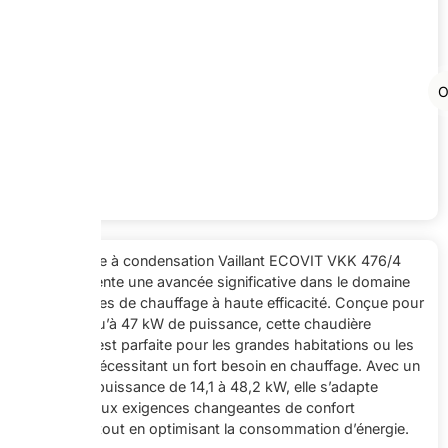
O
La chaudière à condensation Vaillant ECOVIT VKK 476/4
SOL représente une avancée significative dans le domaine
des systèmes de chauffage à haute efficacité. Conçue pour
fournir jusqu’à 47 kW de puissance, cette chaudière
modulante est parfaite pour les grandes habitations ou les
bâtiments nécessitant un fort besoin en chauffage. Avec un
spectre de puissance de 14,1 à 48,2 kW, elle s’adapte
facilement aux exigences changeantes de confort
thermique, tout en optimisant la consommation d’énergie.