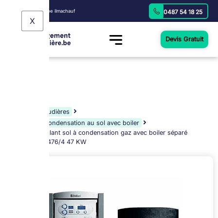
Fourni par: Groupe ilmachauf
0487 54 18 25
X
Devis Gratuit
Home
Chaudières
Chaudière à condensation au sol avec boiler
Chaudière Vaillant sol à condensation gaz avec boiler séparé
ECOVIT VKK 476/4 47 KW