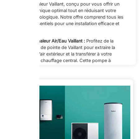
pompe à chaleur Vaillant, conçu pour vous offrir un
confort thermique optimal tout en réduisant votre
empreinte écologique. Notre offre comprend tous les
éléments essentiels pour une installation efficace et
fiable :
Pompe à chaleur Air/Eau Vaillant :
Profitez de la
technologie de pointe de Vaillant pour extraire la
chaleur de l’air extérieur et la transférer à votre
système de chauffage central. Cette pompe à
chaleur hautement performante garantit une
efficacité énergétique maximale, vous permettant
Offres
ainsi de réaliser des économies significatives sur
vos factures de chauffage.
alternatives
Réservoir tampon :
Assurez une distribution
uniforme de la chaleur dans votre système grâce à
notre réservoir tampon intégré. Ce réservoir permet
de stocker l’énergie thermique produite par la
pompe à chaleur, garantissant ainsi un chauffage
constant et confortable dans votre habitat.