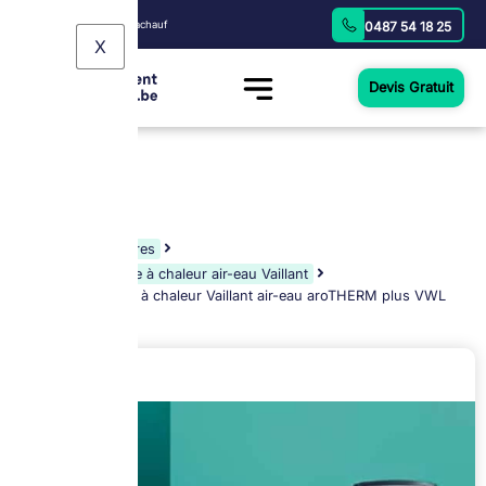
Fourni par: Groupe ilmachauf
0487 54 18 25
X
Devis Gratuit
Home
Chaudières
Système de pompe à chaleur air-eau Vaillant
Installation pompe à chaleur Vaillant air-eau aroTHERM plus VWL
55/6 A