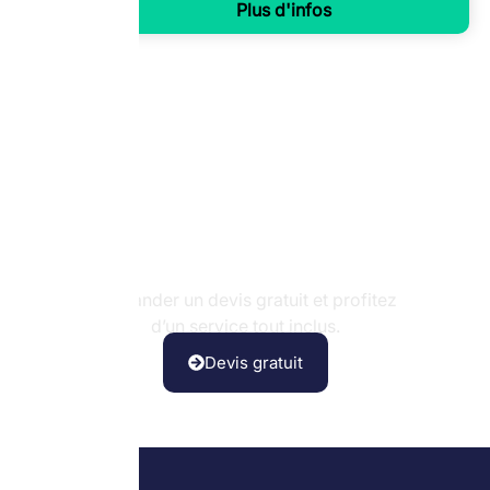
Plus d'infos
Système de pompe à chaleur
Confiez-nous votre confort thermique
Demander un devis gratuit et profitez
d’un service tout inclus.
Devis gratuit
Pompe à chaleur (Air/Eau)