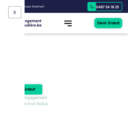
Fourni par: Groupe ilmachauf
0487 54 18 25
X
Devis Gratuit
Panneaux solaires thermiques :
fonctionnement, avantages, prix et
installation
Devis Gratuit
Sans engagement
Service tout inclus