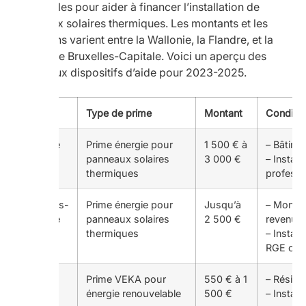
disponibles pour aider à financer l’installation de
panneaux solaires thermiques. Les montants et les
conditions varient entre la Wallonie, la Flandre, et la
Région de Bruxelles-Capitale. Voici un aperçu des
principaux dispositifs d’aide pour 2023-2025.
Région
Type de prime
Montant
Conditio
Wallonie
Prime énergie pour
1 500 € à
– Bâtime
panneaux solaires
3 000 €
– Install
thermiques
professio
Bruxelles-
Prime énergie pour
Jusqu’à
– Montan
Capitale
panneaux solaires
2 500 €
revenus
thermiques
– Install
RGE certi
Flandre
Prime VEKA pour
550 € à 1
– Réside
énergie renouvelable
500 €
– Install